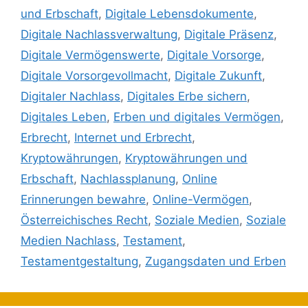
und Erbschaft
,
Digitale Lebensdokumente
,
Digitale Nachlassverwaltung
,
Digitale Präsenz
,
Digitale Vermögenswerte
,
Digitale Vorsorge
,
Digitale Vorsorgevollmacht
,
Digitale Zukunft
,
Digitaler Nachlass
,
Digitales Erbe sichern
,
Digitales Leben
,
Erben und digitales Vermögen
,
Erbrecht
,
Internet und Erbrecht
,
Kryptowährungen
,
Kryptowährungen und
Erbschaft
,
Nachlassplanung
,
Online
Erinnerungen bewahre
,
Online-Vermögen
,
Österreichisches Recht
,
Soziale Medien
,
Soziale
Medien Nachlass
,
Testament
,
Testamentgestaltung
,
Zugangsdaten und Erben