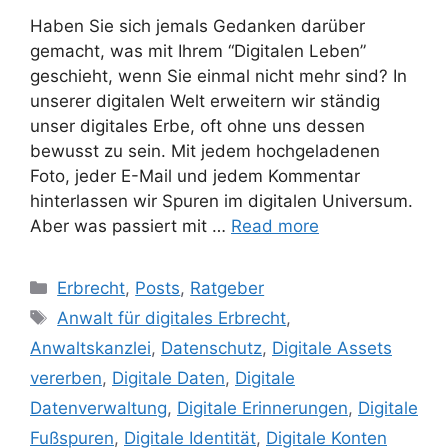
Haben Sie sich jemals Gedanken darüber
gemacht, was mit Ihrem “Digitalen Leben”
geschieht, wenn Sie einmal nicht mehr sind? In
unserer digitalen Welt erweitern wir ständig
unser digitales Erbe, oft ohne uns dessen
bewusst zu sein. Mit jedem hochgeladenen
Foto, jeder E-Mail und jedem Kommentar
hinterlassen wir Spuren im digitalen Universum.
Aber was passiert mit …
Read more
Erbrecht
,
Posts
,
Ratgeber
Anwalt für digitales Erbrecht
,
Anwaltskanzlei
,
Datenschutz
,
Digitale Assets
vererben
,
Digitale Daten
,
Digitale
Datenverwaltung
,
Digitale Erinnerungen
,
Digitale
Fußspuren
,
Digitale Identität
,
Digitale Konten