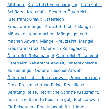
Albtraum
,
Kreuzfahrt Entschädigung
,
Kreuzfahrt
Schäden
,
Kreuzfahrt Schäden Österreich
,
Kreuzfahrt Urlaub Österreich
,
Kreuzfahrtmängel
,
Kreuzfahrtschiff Mängel
,
Mängel geltend machen
,
Mängel geltend
machen Anwalt
,
Mängel Kreuzfahrt
,
Mängel
Kreuzfahrt Graz
,
Österreich Reisegesetz
,
Österreich Reisemängel
,
Österreich Reiserecht
,
Österreich Reiserecht Anwalt
,
Österreichische
Reisemängel
,
Österreichischer Anwalt
,
Österreichischer Rechtsanwalt
,
Preisminderung
Graz
,
Preisminderung Reise
,
Rechtliche
Beratung Reise
,
Rechtliche Schritte Kreuzfahrt
,
Rechtliche Schritte Reisemängel
,
Rechtsanwalt
für Reiserecht
,
Rechtsanwalt für Urlaub
,