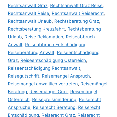
Rechtsanwalt Graz
,
Rechtsanwalt Graz Reise
,
Rechtsanwalt Reise
,
Rechtsanwalt Reiserecht
,
Rechtsanwalt Urlaub
,
Rechtsberatung Graz
,
Rechtsberatung Kreuzfahrt
,
Rechtsberatung
Urlaub
,
Reise Reklamation
,
Reiseabbruch
Anwalt
,
Reiseabbruch Entschädigung
,
Reiseberatung Anwalt
,
Reiseentschädigung
Graz
,
Reiseentschädigung Österreich
,
Reiseentschädigung Rechtsanwalt
,
Reisegutschrift
,
Reisemängel Anspruch
,
Reisemängel anwaltlich vertreten
,
Reisemängel
Beratung
,
Reisemängel Graz
,
Reisemängel
Österreich
,
Reisepreisminderung
,
Reiserecht
Ansprüche
,
Reiserecht Beratung
,
Reiserecht
Entschädigung
,
Reiserecht Graz
,
Reiserecht