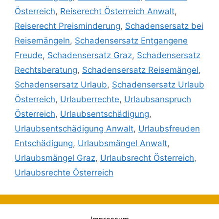
Österreich
,
Reiserecht Österreich Anwalt
,
Reiserecht Preisminderung
,
Schadensersatz bei
Reisemängeln
,
Schadensersatz Entgangene
Freude
,
Schadensersatz Graz
,
Schadensersatz
Rechtsberatung
,
Schadensersatz Reisemängel
,
Schadensersatz Urlaub
,
Schadensersatz Urlaub
Österreich
,
Urlauberrechte
,
Urlaubsanspruch
Österreich
,
Urlaubsentschädigung
,
Urlaubsentschädigung Anwalt
,
Urlaubsfreuden
Entschädigung
,
Urlaubsmängel Anwalt
,
Urlaubsmängel Graz
,
Urlaubsrecht Österreich
,
Urlaubsrechte Österreich