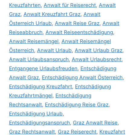
Kreuzfahrten
,
Anwalt für Reiserecht
,
Anwalt
Graz
,
Anwalt Kreuzfahrt Graz
,
Anwalt
Österreich Urlaub
,
Anwalt Reise Graz
,
Anwalt
Reiseabbruch
,
Anwalt Reiseentschädigung
,
Anwalt Reisemängel
,
Anwalt Reisemängel
Österreich
,
Anwalt Urlaub
,
Anwalt Urlaub Graz
,
Anwalt Urlaubsanspruch
,
Anwalt Urlaubsrecht
,
Entgangene Urlaubsfreuden
,
Entschädigung
Anwalt Graz
,
Entschädigung Anwalt Österreich
,
Entschädigung Kreuzfahrt
,
Entschädigung
Kreuzfahrtmängel
,
Entschädigung
Rechtsanwalt
,
Entschädigung Reise Graz
,
Entschädigung Urlaub
,
Entschädigungsanspruch
,
Graz Anwalt Reise
,
Graz Rechtsanwalt
,
Graz Reiserecht
,
Kreuzfahrt