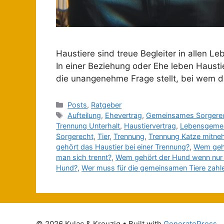
Haustiere sind treue Begleiter in allen Le
In einer Beziehung oder Ehe leben Haust
die unangenehme Frage stellt, bei wem d
Posts
,
Ratgeber
Aufteilung
,
Ehevertrag
,
Gemeinsames Sorgere
Trennung Unterhalt
,
Haustiervertrag
,
Lebensgemei
Sorgerecht
,
Tier
,
Trennung
,
Trennung Katze mitn
gehört das Haustier bei einer Trennung?
,
Wem gehö
man sich trennt?
,
Wem gehört der Hund wenn nur e
Hund?
,
Wer muss für die gemeinsamen Tiere zahl
© 2026 Kulac & Kreuzig
• Built with
GeneratePress