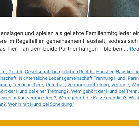
benslagen und spielen als geliebte Familienmitglieder ei
iere im Regelfall im gemeinsamen Haushalt, sodass sic
as Tier – an dem beide Partner hängen – bleiben …
Rea
cht
,
GesbR
,
Gesellschaft bürgerlichen Rechts
,
Haustier
,
Haustier b
nschaft
,
Nichteheliche Lebensgemeinschaft Trennung Hund
,
Partn
ehmen
,
Trennung Tiere
,
Unterhalt
,
Vermögenaufteilung
,
Verträge
,
Wem
rt der Hund bei einer Trennung?
,
Wem gehört der Hund bei Trennu
iner im Kaufvertrag steht?
,
Wem gehört die Katze rechtlich?
,
Wer i
en?
,
Wohin mit Hund bei Scheidung?